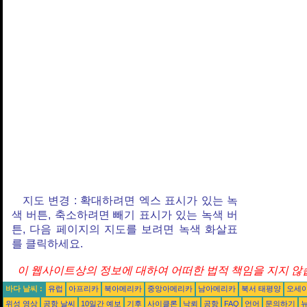
지도 변경 : 확대하려면 엑스 표시가 있는 녹
색 버튼, 축소하려면 빼기 표시가 있는 녹색 버
튼, 다음 페이지의 지도를 보려면 녹색 화살표
를 클릭하세요.
이 웹사이트상의 정보에 대하여 어떠한 법적 책임을 지지 않습
바다 날씨 :
유럽
아프리카
북아메리카
중앙아메리카
남아메리카
북서 태평양
오세
위성 영상
공항 날씨
10일간 예보
기후
사이클론
낙뢰
공항
FAQ
언어
문의하기