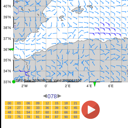
078
00
03
06
09
12
15
18
21
24
27
30
33
36
39
42
45
48
51
54
57
60
63
66
69
72
75
78
81
84
87
90
93