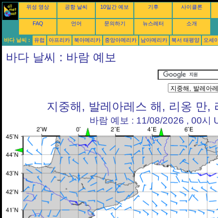
위성 영상
공항 날씨
10일간 예보
기후
사이클론
FAQ
언어
문의하기
뉴스레터
소개
바다 날씨 :
유럽
아프리카
북아메리카
중앙아메리카
남아메리카
북서 태평양
오세
바다 날씨 : 바람 예보
지중해, 발레아레스 해, 리옹 만,
바람 예보 : 11/08/2026 , 00시 