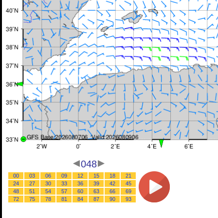
048
00
03
06
09
12
15
18
21
24
27
30
33
36
39
42
45
48
51
54
57
60
63
66
69
72
75
78
81
84
87
90
93