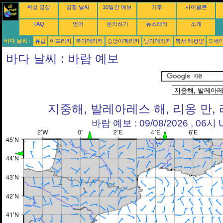
위성 영상
공항 날씨
10일간 예보
기후
사이클론
FAQ
언어
문의하기
뉴스레터
소개
바다 날씨 :
유럽
아프리카
북아메리카
중앙아메리카
남아메리카
북서 태평양
오세
바다 날씨 : 바람 예보
지중해, 발레아레스 해, 리옹 만,
바람 예보 : 09/08/2026 , 06시 