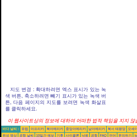
지도 변경 : 확대하려면 엑스 표시가 있는 녹
색 버튼, 축소하려면 빼기 표시가 있는 녹색 버
튼, 다음 페이지의 지도를 보려면 녹색 화살표
를 클릭하세요.
이 웹사이트상의 정보에 대하여 어떠한 법적 책임을 지지 않습
바다 날씨 :
유럽
아프리카
북아메리카
중앙아메리카
남아메리카
북서 태평양
오세
위성 영상
공항 날씨
10일간 예보
기후
사이클론
낙뢰
공항
FAQ
언어
문의하기