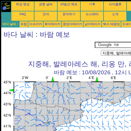
위성 영상
공항 날씨
10일간 예보
기후
사이클론
FAQ
언어
문의하기
뉴스레터
소개
바다 날씨 :
유럽
아프리카
북아메리카
중앙아메리카
남아메리카
북서 태평양
오세
바다 날씨 : 바람 예보
지중해, 발레아레스 해, 리옹 만,
바람 예보 : 10/08/2026 , 12시 