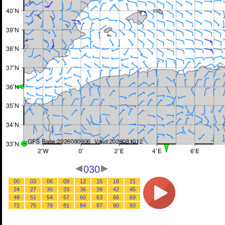
030
00
03
06
09
12
15
18
21
24
27
30
33
36
39
42
45
48
51
54
57
60
63
66
69
72
75
78
81
84
87
90
93