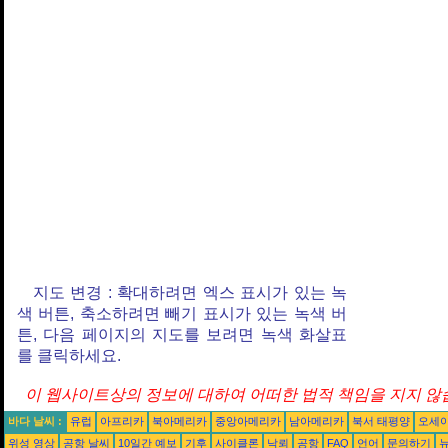
지도 변경 : 확대하려면 엑스 표시가 있는 녹
색 버튼, 축소하려면 빼기 표시가 있는 녹색 버
튼, 다음 페이지의 지도를 보려면 녹색 화살표
를 클릭하세요.
이 웹사이트상의 정보에 대하여 어떠한 법적 책임을 지지 않습
바다 날씨 :
유럽
아프리카
북아메리카
중앙아메리카
남아메리카
북서 태평양
오세
위성 영상
공항 날씨
10일간 예보
기후
사이클론
낙뢰
공항
FAQ
언어
문의하기