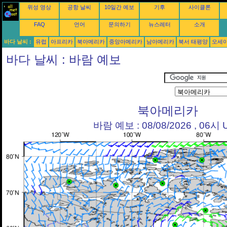
위성 영상
공항 날씨
10일간 예보
기후
사이클론
FAQ
언어
문의하기
뉴스레터
소개
바다 날씨 :
유럽
아프리카
북아메리카
중앙아메리카
남아메리카
북서 태평양
오세
바다 날씨 : 바람 예보
북아메리카
바람 예보 : 08/08/2026 , 06시 