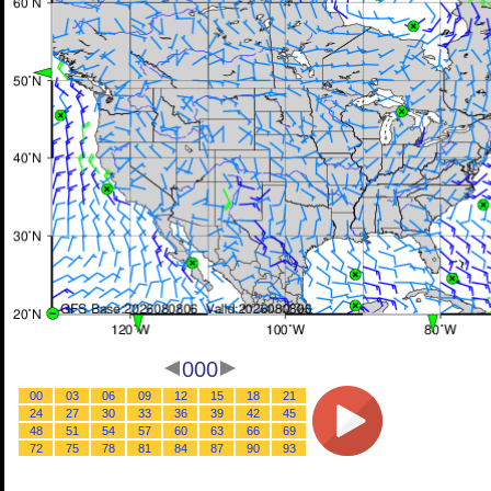
000
00
03
06
09
12
15
18
21
24
27
30
33
36
39
42
45
48
51
54
57
60
63
66
69
72
75
78
81
84
87
90
93