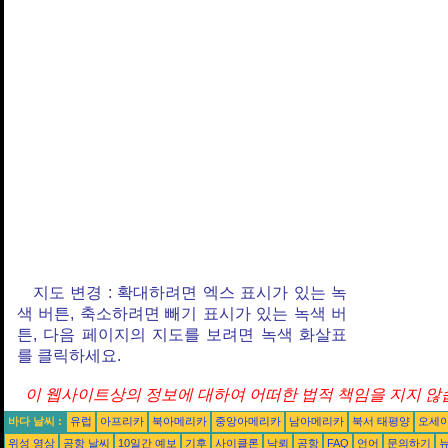
지도 변경 : 확대하려면 엑스 표시가 있는 녹
색 버튼, 축소하려면 빼기 표시가 있는 녹색 버
튼, 다음 페이지의 지도를 보려면 녹색 화살표
를 클릭하세요.
이 웹사이트상의 정보에 대하여 어떠한 법적 책임을 지지 않습
바다 날씨 :
유럽
아프리카
북아메리카
중앙아메리카
남아메리카
북서 태평양
오세
위성 영상
공항 날씨
10일간 예보
기후
사이클론
낙뢰
공항
FAQ
언어
문의하기