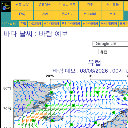
위성 영상
공항 날씨
10일간 예보
기후
사이클론
FAQ
언어
문의하기
뉴스레터
소개
바다 날씨 :
유럽
아프리카
북아메리카
중앙아메리카
남아메리카
북서 태평양
오세
바다 날씨 : 바람 예보
유럽
바람 예보 : 08/08/2026 , 00시 