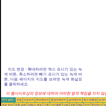
지도 변경 : 확대하려면 엑스 표시가 있는 녹
색 버튼, 축소하려면 빼기 표시가 있는 녹색 버
튼, 다음 페이지의 지도를 보려면 녹색 화살표
를 클릭하세요.
이 웹사이트상의 정보에 대하여 어떠한 법적 책임을 지지 않습
바다 날씨 :
유럽
아프리카
북아메리카
중앙아메리카
남아메리카
북서 태평양
오세
위성 영상
공항 날씨
10일간 예보
기후
사이클론
낙뢰
공항
FAQ
언어
문의하기