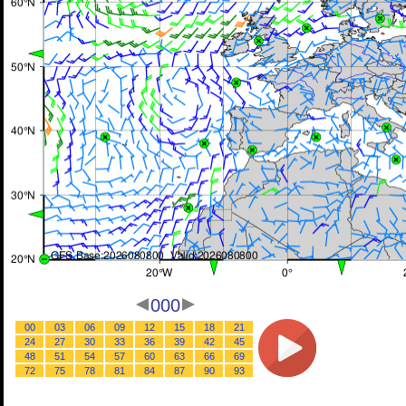
000
00
03
06
09
12
15
18
21
24
27
30
33
36
39
42
45
48
51
54
57
60
63
66
69
72
75
78
81
84
87
90
93