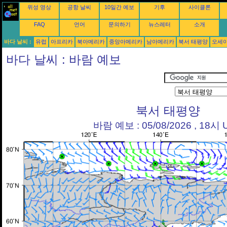
위성 영상
공항 날씨
10일간 예보
기후
사이클론
FAQ
언어
문의하기
뉴스레터
소개
바다 날씨 :
유럽
아프리카
북아메리카
중앙아메리카
남아메리카
북서 태평양
오세
바다 날씨 : 바람 예보
북서 태평양
바람 예보 : 05/08/2026 , 18시 