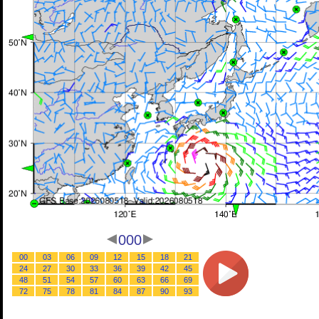
000
00
03
06
09
12
15
18
21
24
27
30
33
36
39
42
45
48
51
54
57
60
63
66
69
72
75
78
81
84
87
90
93