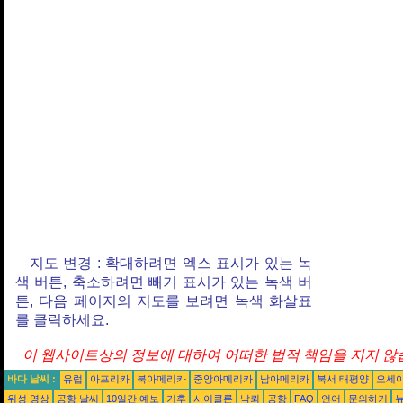
지도 변경 : 확대하려면 엑스 표시가 있는 녹
색 버튼, 축소하려면 빼기 표시가 있는 녹색 버
튼, 다음 페이지의 지도를 보려면 녹색 화살표
를 클릭하세요.
이 웹사이트상의 정보에 대하여 어떠한 법적 책임을 지지 않습
바다 날씨 :
유럽
아프리카
북아메리카
중앙아메리카
남아메리카
북서 태평양
오세
위성 영상
공항 날씨
10일간 예보
기후
사이클론
낙뢰
공항
FAQ
언어
문의하기