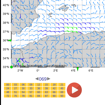
069
00
03
06
09
12
15
18
21
24
27
30
33
36
39
42
45
48
51
54
57
60
63
66
69
72
75
78
81
84
87
90
93