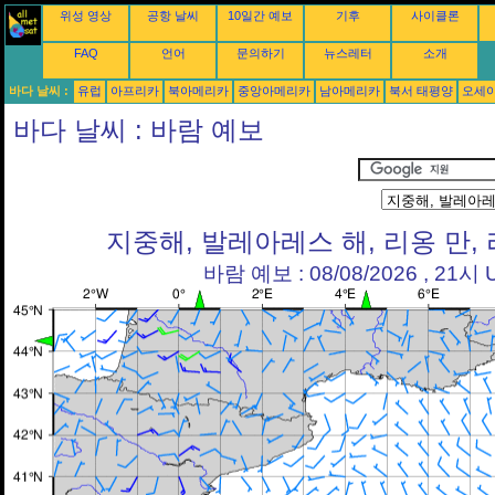
위성 영상
공항 날씨
10일간 예보
기후
사이클론
FAQ
언어
문의하기
뉴스레터
소개
바다 날씨 :
유럽
아프리카
북아메리카
중앙아메리카
남아메리카
북서 태평양
오세
바다 날씨 : 바람 예보
지중해, 발레아레스 해, 리옹 만,
바람 예보 : 08/08/2026 , 21시 