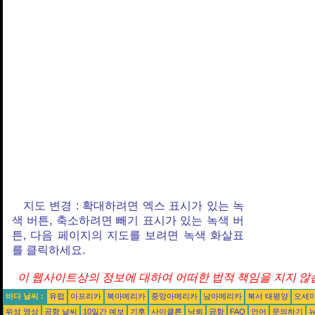
지도 변경 : 확대하려면 엑스 표시가 있는 녹
색 버튼, 축소하려면 빼기 표시가 있는 녹색 버
튼, 다음 페이지의 지도를 보려면 녹색 화살표
를 클릭하세요.
이 웹사이트상의 정보에 대하여 어떠한 법적 책임을 지지 않습
바다 날씨 :
유럽
아프리카
북아메리카
중앙아메리카
남아메리카
북서 태평양
오세
위성 영상
공항 날씨
10일간 예보
기후
사이클론
낙뢰
공항
FAQ
언어
문의하기