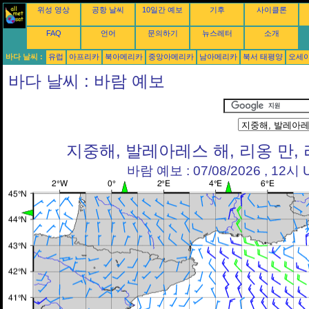
위성 영상
공항 날씨
10일간 예보
기후
사이클론
FAQ
언어
문의하기
뉴스레터
소개
바다 날씨 :
유럽
아프리카
북아메리카
중앙아메리카
남아메리카
북서 태평양
오세
바다 날씨 : 바람 예보
지중해, 발레아레스 해, 리옹 만,
바람 예보 : 07/08/2026 , 12시 