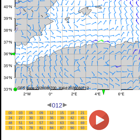
012
00
03
06
09
12
15
18
21
24
27
30
33
36
39
42
45
48
51
54
57
60
63
66
69
72
75
78
81
84
87
90
93