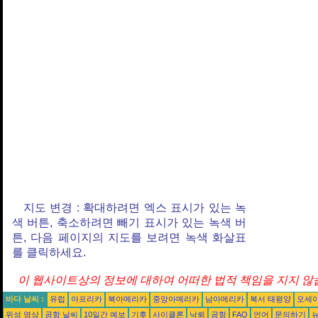
지도 변경 : 확대하려면 엑스 표시가 있는 녹
색 버튼, 축소하려면 빼기 표시가 있는 녹색 버
튼, 다음 페이지의 지도를 보려면 녹색 화살표
를 클릭하세요.
이 웹사이트상의 정보에 대하여 어떠한 법적 책임을 지지 않습
바다 날씨 :
유럽
아프리카
북아메리카
중앙아메리카
남아메리카
북서 태평양
오세
위성 영상
공항 날씨
10일간 예보
기후
사이클론
낙뢰
공항
FAQ
언어
문의하기