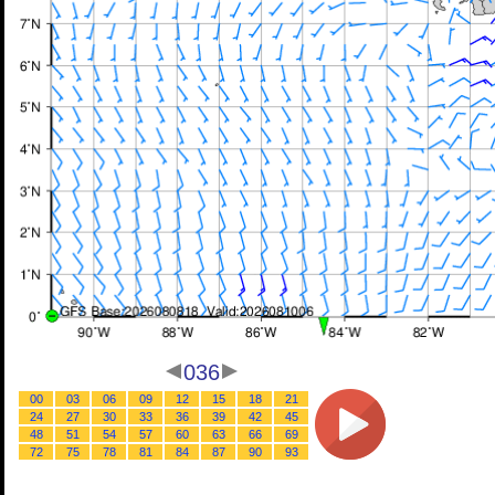
036
00
03
06
09
12
15
18
21
24
27
30
33
36
39
42
45
48
51
54
57
60
63
66
69
72
75
78
81
84
87
90
93