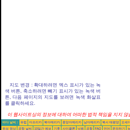
지도 변경 : 확대하려면 엑스 표시가 있는 녹
색 버튼, 축소하려면 빼기 표시가 있는 녹색 버
튼, 다음 페이지의 지도를 보려면 녹색 화살표
를 클릭하세요.
이 웹사이트상의 정보에 대하여 어떠한 법적 책임을 지지 않습
바다 날씨 :
유럽
아프리카
북아메리카
중앙아메리카
남아메리카
북서 태평양
오세
위성 영상
공항 날씨
10일간 예보
기후
사이클론
낙뢰
공항
FAQ
언어
문의하기