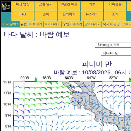
위성 영상
공항 날씨
10일간 예보
기후
사이클론
FAQ
언어
문의하기
뉴스레터
소개
바다 날씨 :
유럽
아프리카
북아메리카
중앙아메리카
남아메리카
북서 태평양
오세
바다 날씨 : 바람 예보
파나마 만
바람 예보 : 10/08/2026 , 06시 