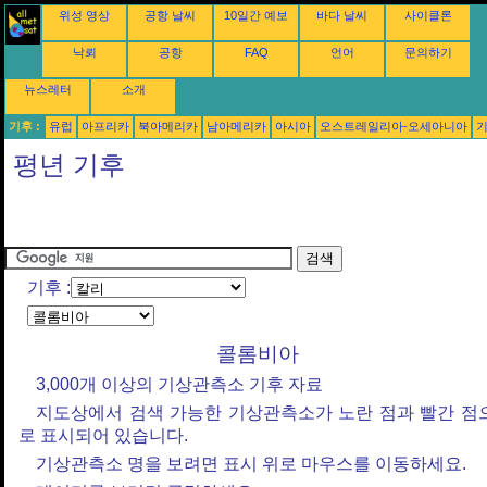
위성 영상
공항 날씨
10일간 예보
바다 날씨
사이클론
낙뢰
공항
FAQ
언어
문의하기
뉴스레터
소개
기후 :
유럽
아프리카
북아메리카
남아메리카
아시아
오스트레일리아-오세아니아
평년 기후
기후 :
콜롬비아
3,000개 이상의 기상관측소 기후 자료
지도상에서 검색 가능한 기상관측소가 노란 점과 빨간 점
로 표시되어 있습니다.
기상관측소 명을 보려면 표시 위로 마우스를 이동하세요.