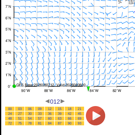
012
00
03
06
09
12
15
18
21
24
27
30
33
36
39
42
45
48
51
54
57
60
63
66
69
72
75
78
81
84
87
90
93