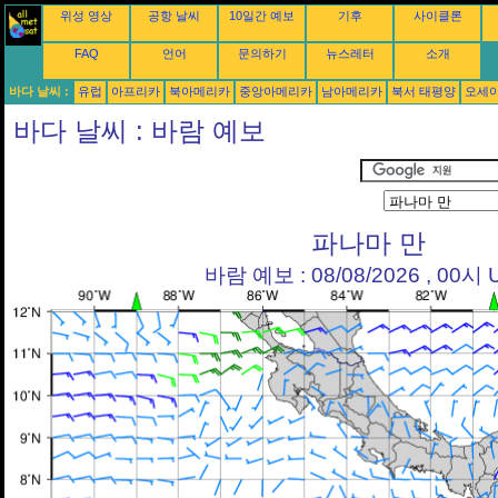
위성 영상
공항 날씨
10일간 예보
기후
사이클론
FAQ
언어
문의하기
뉴스레터
소개
바다 날씨 :
유럽
아프리카
북아메리카
중앙아메리카
남아메리카
북서 태평양
오세
바다 날씨 : 바람 예보
파나마 만
바람 예보 : 08/08/2026 , 00시 