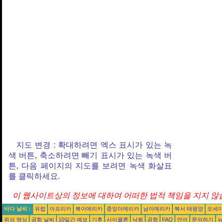
지도 변경 : 확대하려면 엑스 표시가 있는 녹
색 버튼, 축소하려면 빼기 표시가 있는 녹색 버
튼, 다음 페이지의 지도를 보려면 녹색 화살표
를 클릭하세요.
이 웹사이트상의 정보에 대하여 어떠한 법적 책임을 지지 않습
바다 날씨 :
유럽
아프리카
북아메리카
중앙아메리카
남아메리카
북서 태평양
오세
위성 영상
공항 날씨
10일간 예보
기후
사이클론
낙뢰
공항
FAQ
언어
문의하기