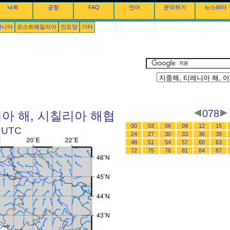
낙뢰
공항
FAQ
언어
문의하기
뉴스레터
아니아
오스트레일리아
인도양
기타
078
니아 해, 시칠리아 해협
00
03
06
09
12
15
 UTC
24
27
30
33
36
39
48
51
54
57
60
63
72
75
78
81
84
87