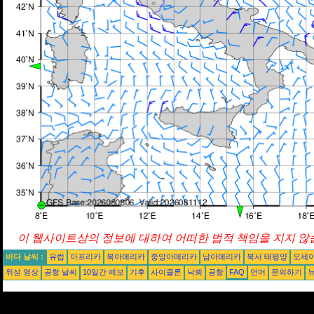
이 웹사이트상의 정보에 대하여 어떠한 법적 책임을 지지 않습
바다 날씨 :
유럽
아프리카
북아메리카
중앙아메리카
남아메리카
북서 태평양
오세
위성 영상
공항 날씨
10일간 예보
기후
사이클론
낙뢰
공항
FAQ
언어
문의하기