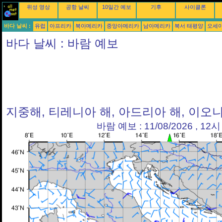
위성 영상
공항 날씨
10일간 예보
기후
사이클론
바다 날씨 :
유럽
아프리카
북아메리카
중앙아메리카
남아메리카
북서 태평양
오세
바다 날씨 : 바람 예보
지중해, 티레니아 해, 아드리아 해, 이오
바람 예보 : 11/08/2026 , 12시