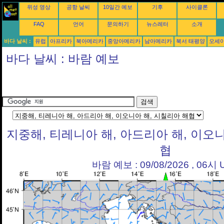
위성 영상
공항 날씨
10일간 예보
기후
사이클론
FAQ
언어
문의하기
뉴스레터
소개
바다 날씨 :
유럽
아프리카
북아메리카
중앙아메리카
남아메리카
북서 태평양
오세
바다 날씨 : 바람 예보
지중해, 티레니아 해, 아드리아 해, 이오
협
바람 예보 : 09/08/2026 , 06시 