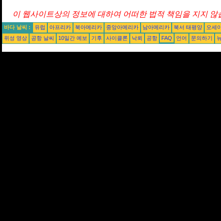
이 웹사이트상의 정보에 대하여 어떠한 법적 책임을 지지 않습
바다 날씨 :
유럽
아프리카
북아메리카
중앙아메리카
남아메리카
북서 태평양
오세
위성 영상
공항 날씨
10일간 예보
기후
사이클론
낙뢰
공항
FAQ
언어
문의하기