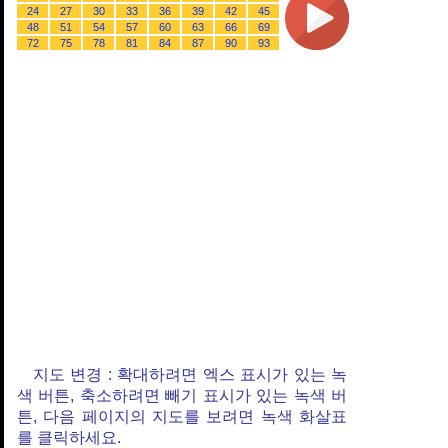
24
27
30
33
36
39
42
45
48
51
54
57
60
63
66
69
72
75
78
81
84
87
90
93
지도 변경 : 확대하려면 엑스 표시가 있는 녹
색 버튼, 축소하려면 빼기 표시가 있는 녹색 버
튼, 다음 페이지의 지도를 보려면 녹색 화살표
를 클릭하세요.