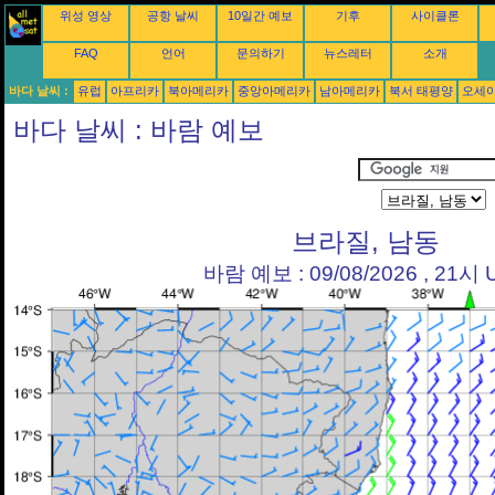
위성 영상
공항 날씨
10일간 예보
기후
사이클론
FAQ
언어
문의하기
뉴스레터
소개
바다 날씨 :
유럽
아프리카
북아메리카
중앙아메리카
남아메리카
북서 태평양
오세
바다 날씨 : 바람 예보
브라질, 남동
바람 예보 : 09/08/2026 , 21시 