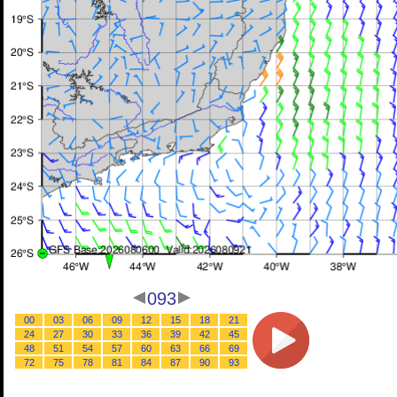
093
00
03
06
09
12
15
18
21
24
27
30
33
36
39
42
45
48
51
54
57
60
63
66
69
72
75
78
81
84
87
90
93