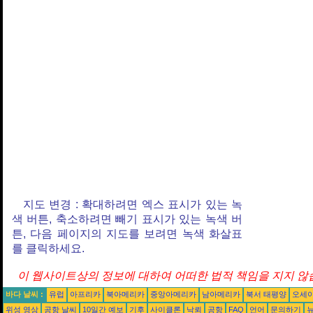
지도 변경 : 확대하려면 엑스 표시가 있는 녹
색 버튼, 축소하려면 빼기 표시가 있는 녹색 버
튼, 다음 페이지의 지도를 보려면 녹색 화살표
를 클릭하세요.
이 웹사이트상의 정보에 대하여 어떠한 법적 책임을 지지 않습
바다 날씨 :
유럽
아프리카
북아메리카
중앙아메리카
남아메리카
북서 태평양
오세
위성 영상
공항 날씨
10일간 예보
기후
사이클론
낙뢰
공항
FAQ
언어
문의하기