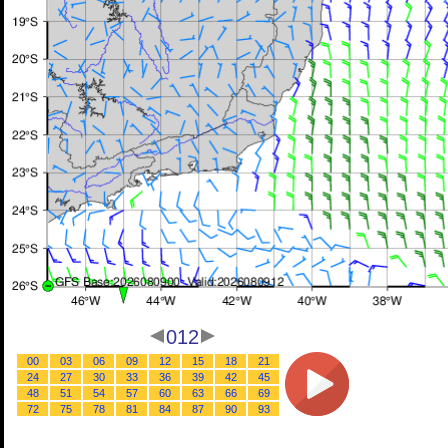
012
00
03
06
09
12
15
18
21
24
27
30
33
36
39
42
45
48
51
54
57
60
63
66
69
72
75
78
81
84
87
90
93