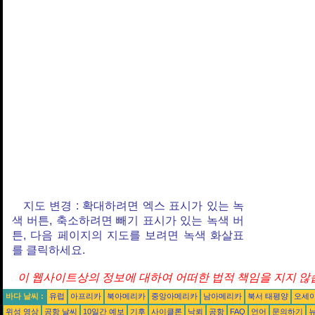
지도 변경 : 확대하려면 엑스 표시가 있는 녹
색 버튼, 축소하려면 빼기 표시가 있는 녹색 버
튼, 다음 페이지의 지도를 보려면 녹색 화살표
를 클릭하세요.
이 웹사이트상의 정보에 대하여 어떠한 법적 책임을 지지 않습
바다 날씨 :
유럽
아프리카
북아메리카
중앙아메리카
남아메리카
북서 태평양
오세
위성 영상
공항 날씨
10일간 예보
기후
사이클론
낙뢰
공항
FAQ
언어
문의하기