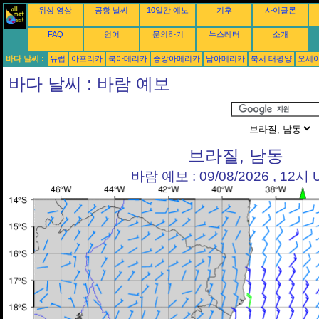
위성 영상
공항 날씨
10일간 예보
기후
사이클론
FAQ
언어
문의하기
뉴스레터
소개
바다 날씨 :
유럽
아프리카
북아메리카
중앙아메리카
남아메리카
북서 태평양
오세
바다 날씨 : 바람 예보
브라질, 남동
바람 예보 : 09/08/2026 , 12시 