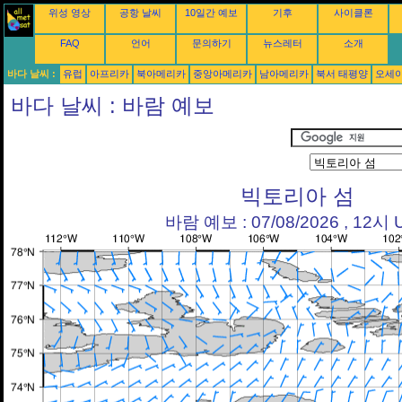
위성 영상
공항 날씨
10일간 예보
기후
사이클론
FAQ
언어
문의하기
뉴스레터
소개
바다 날씨 :
유럽
아프리카
북아메리카
중앙아메리카
남아메리카
북서 태평양
오세
바다 날씨 : 바람 예보
빅토리아 섬
바람 예보 : 07/08/2026 , 12시 