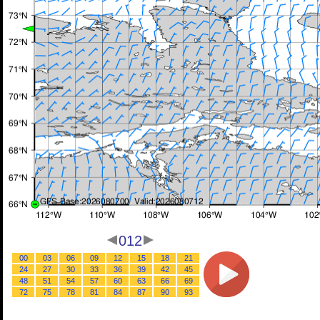
012
00
03
06
09
12
15
18
21
24
27
30
33
36
39
42
45
48
51
54
57
60
63
66
69
72
75
78
81
84
87
90
93