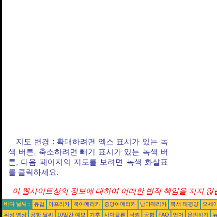
지도 변경 : 확대하려면 엑스 표시가 있는 녹
색 버튼, 축소하려면 빼기 표시가 있는 녹색 버
튼, 다음 페이지의 지도를 보려면 녹색 화살표
를 클릭하세요.
이 웹사이트상의 정보에 대하여 어떠한 법적 책임을 지지 않습
바다 날씨 :
유럽
아프리카
북아메리카
중앙아메리카
남아메리카
북서 태평양
오세
위성 영상
공항 날씨
10일간 예보
기후
사이클론
낙뢰
공항
FAQ
언어
문의하기