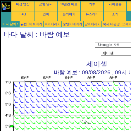
위성 영상
공항 날씨
10일간 예보
기후
사이클론
FAQ
언어
문의하기
뉴스레터
소개
바다 날씨 :
유럽
아프리카
북아메리카
중앙아메리카
남아메리카
북서 태평양
오세
바다 날씨 : 바람 예보
세이셸
바람 예보 : 09/08/2026 , 09시 