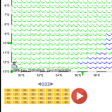
033
00
03
06
09
12
15
18
21
24
27
30
33
36
39
42
45
48
51
54
57
60
63
66
69
72
75
78
81
84
87
90
93