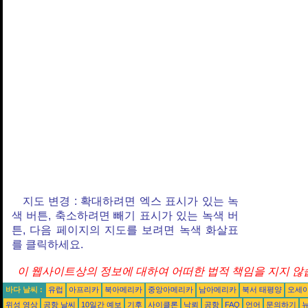
지도 변경 : 확대하려면 엑스 표시가 있는 녹
색 버튼, 축소하려면 빼기 표시가 있는 녹색 버
튼, 다음 페이지의 지도를 보려면 녹색 화살표
를 클릭하세요.
이 웹사이트상의 정보에 대하여 어떠한 법적 책임을 지지 않습
바다 날씨 :
유럽
아프리카
북아메리카
중앙아메리카
남아메리카
북서 태평양
오세
위성 영상
공항 날씨
10일간 예보
기후
사이클론
낙뢰
공항
FAQ
언어
문의하기