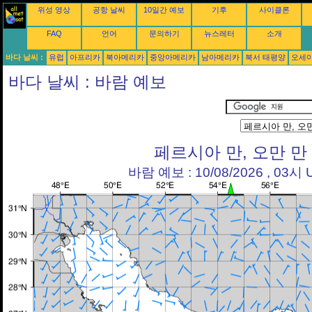
위성 영상
공항 날씨
10일간 예보
기후
사이클론
FAQ
언어
문의하기
뉴스레터
소개
바다 날씨 :
유럽
아프리카
북아메리카
중앙아메리카
남아메리카
북서 태평양
오세
바다 날씨 : 바람 예보
페르시아 만, 오만 만
바람 예보 : 10/08/2026 , 03시 