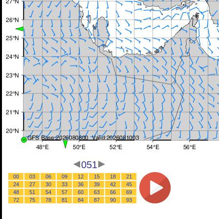
051
00
03
06
09
12
15
18
21
24
27
30
33
36
39
42
45
48
51
54
57
60
63
66
69
72
75
78
81
84
87
90
93