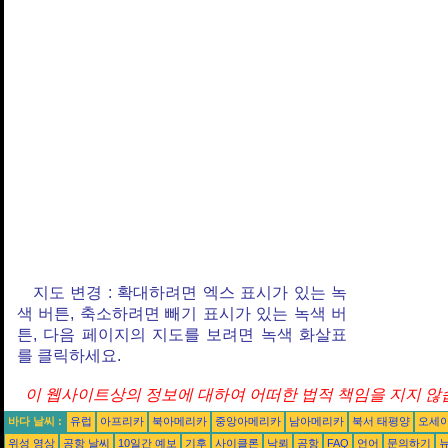
지도 변경 : 확대하려면 엑스 표시가 있는 녹
색 버튼, 축소하려면 빼기 표시가 있는 녹색 버
튼, 다음 페이지의 지도를 보려면 녹색 화살표
를 클릭하세요.
이 웹사이트상의 정보에 대하여 어떠한 법적 책임을 지지 않습
바다 날씨 :
유럽
아프리카
북아메리카
중앙아메리카
남아메리카
북서 태평양
오세
위성 영상
공항 날씨
10일간 예보
기후
사이클론
낙뢰
공항
FAQ
언어
문의하기