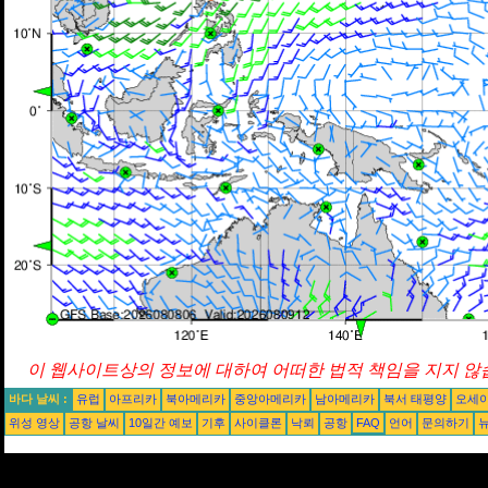
이 웹사이트상의 정보에 대하여 어떠한 법적 책임을 지지 않습
바다 날씨 :
유럽
아프리카
북아메리카
중앙아메리카
남아메리카
북서 태평양
오세
위성 영상
공항 날씨
10일간 예보
기후
사이클론
낙뢰
공항
FAQ
언어
문의하기