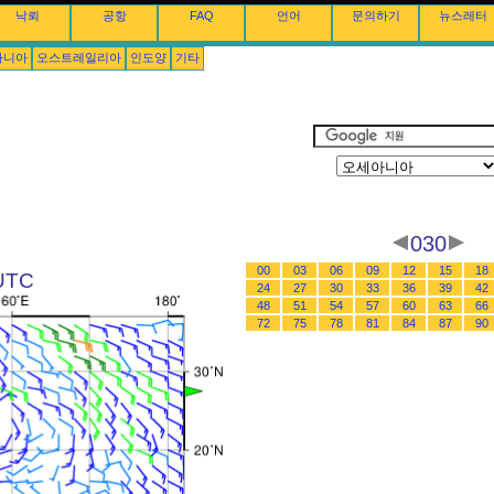
낙뢰
공항
FAQ
언어
문의하기
뉴스레터
아니아
오스트레일리아
인도양
기타
030
00
03
06
09
12
15
18
UTC
24
27
30
33
36
39
42
48
51
54
57
60
63
66
72
75
78
81
84
87
90