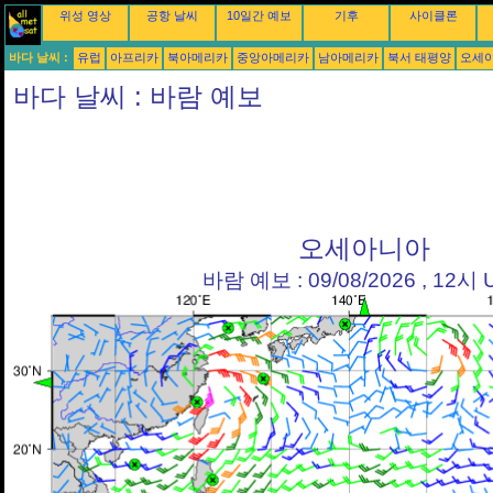
위성 영상
공항 날씨
10일간 예보
기후
사이클론
바다 날씨 :
유럽
아프리카
북아메리카
중앙아메리카
남아메리카
북서 태평양
오세
바다 날씨 : 바람 예보
오세아니아
바람 예보 : 09/08/2026 , 12시 