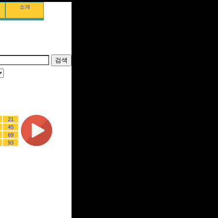
소개
21
45
69
93