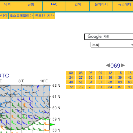
낙뢰
공항
FAQ
언어
문의하기
뉴스레터
아니아
오스트레일리아
인도양
기타
069
00
03
06
09
12
15
18
UTC
24
27
30
33
36
39
42
48
51
54
57
60
63
66
72
75
78
81
84
87
90