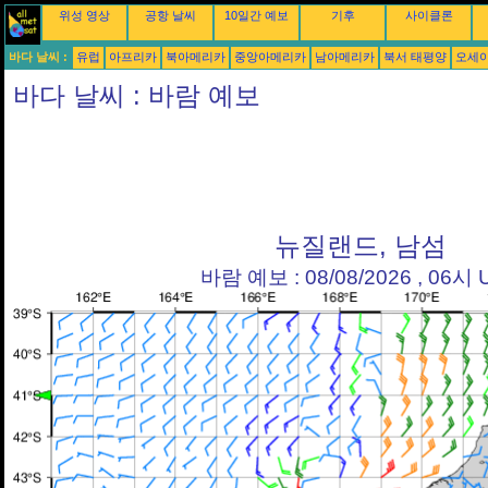
위성 영상
공항 날씨
10일간 예보
기후
사이클론
바다 날씨 :
유럽
아프리카
북아메리카
중앙아메리카
남아메리카
북서 태평양
오세
바다 날씨 : 바람 예보
뉴질랜드, 남섬
바람 예보 : 08/08/2026 , 06시 