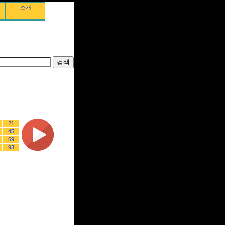
소개
21
45
69
93