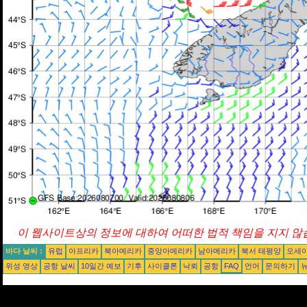
이 웹사이트상의 정보에 대하여 어떠한 법적 책임을 지지 않습
바다 날씨 :
유럽
아프리카
북아메리카
중앙아메리카
남아메리카
북서 태평양
오세
위성 영상
공항 날씨
10일간 예보
기후
사이클론
낙뢰
공항
FAQ
언어
문의하기