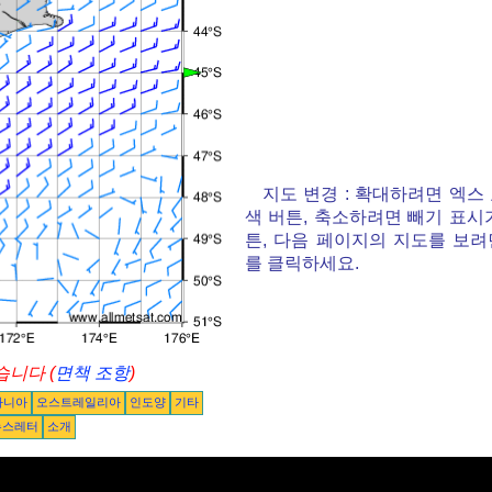
지도 변경 : 확대하려면 엑스
색 버튼, 축소하려면 빼기 표시
튼, 다음 페이지의 지도를 보려
를 클릭하세요.
니다 (
면책 조항
)
아니아
오스트레일리아
인도양
기타
뉴스레터
소개