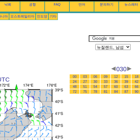
낙뢰
공항
FAQ
언어
문의하기
뉴스레터
아니아
오스트레일리아
인도양
기타
030
00
03
06
09
12
15
18
UTC
24
27
30
33
36
39
42
48
51
54
57
60
63
66
72
75
78
81
84
87
90