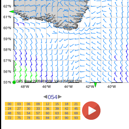
054
00
03
06
09
12
15
18
21
24
27
30
33
36
39
42
45
48
51
54
57
60
63
66
69
72
75
78
81
84
87
90
93