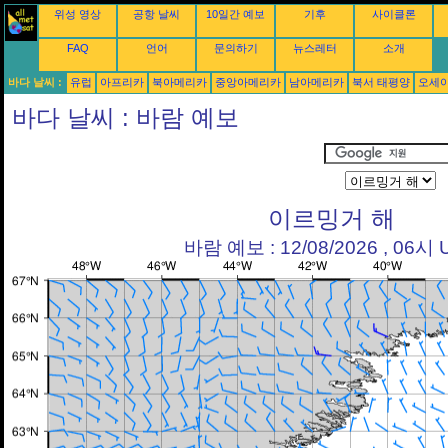
위성 영상
공항 날씨
10일간 예보
기후
사이클론
FAQ
언어
문의하기
뉴스레터
소개
바다 날씨 :
유럽
아프리카
북아메리카
중앙아메리카
남아메리카
북서 태평양
오세
바다 날씨 : 바람 예보
이르밍거 해
바람 예보 : 12/08/2026 , 06시 