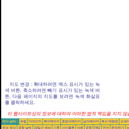
지도 변경 : 확대하려면 엑스 표시가 있는 녹
색 버튼, 축소하려면 빼기 표시가 있는 녹색 버
튼, 다음 페이지의 지도를 보려면 녹색 화살표
를 클릭하세요.
이 웹사이트상의 정보에 대하여 어떠한 법적 책임을 지지 않습
바다 날씨 :
유럽
아프리카
북아메리카
중앙아메리카
남아메리카
북서 태평양
오세
위성 영상
공항 날씨
10일간 예보
기후
사이클론
낙뢰
공항
FAQ
언어
문의하기