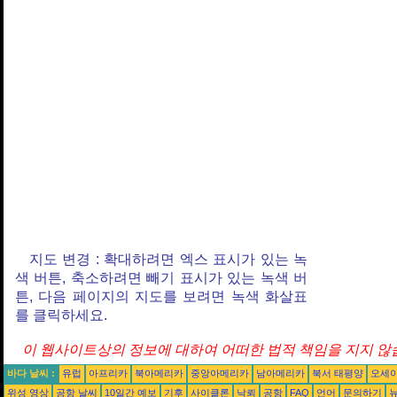
지도 변경 : 확대하려면 엑스 표시가 있는 녹
색 버튼, 축소하려면 빼기 표시가 있는 녹색 버
튼, 다음 페이지의 지도를 보려면 녹색 화살표
를 클릭하세요.
이 웹사이트상의 정보에 대하여 어떠한 법적 책임을 지지 않습
바다 날씨 :
유럽
아프리카
북아메리카
중앙아메리카
남아메리카
북서 태평양
오세
위성 영상
공항 날씨
10일간 예보
기후
사이클론
낙뢰
공항
FAQ
언어
문의하기