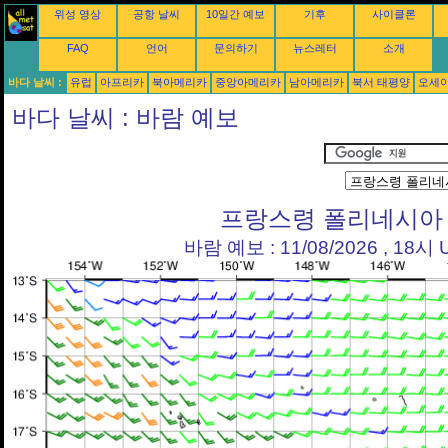
위성 영상
공항 날씨
10일간 예보
기후
사이클론
FAQ
언어
문의하기
뉴스레터
소개
바다 날씨 :
유럽
아프리카
북아메리카
중앙아메리카
남아메리카
북서 태평양
오세
바다 날씨 : 바람 예보
프랑스령 폴리네시아
바람 예보 : 11/08/2026 , 18시 