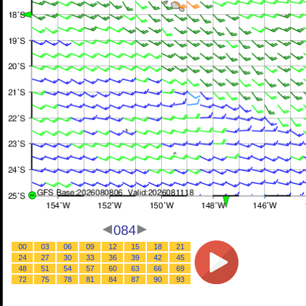
084
00
03
06
09
12
15
18
21
24
27
30
33
36
39
42
45
48
51
54
57
60
63
66
69
72
75
78
81
84
87
90
93