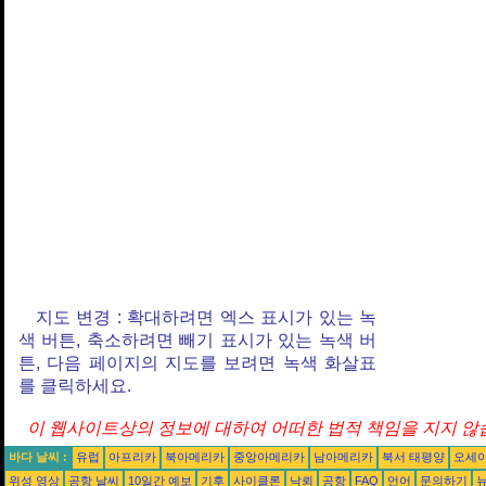
지도 변경 : 확대하려면 엑스 표시가 있는 녹
색 버튼, 축소하려면 빼기 표시가 있는 녹색 버
튼, 다음 페이지의 지도를 보려면 녹색 화살표
를 클릭하세요.
이 웹사이트상의 정보에 대하여 어떠한 법적 책임을 지지 않습
바다 날씨 :
유럽
아프리카
북아메리카
중앙아메리카
남아메리카
북서 태평양
오세
위성 영상
공항 날씨
10일간 예보
기후
사이클론
낙뢰
공항
FAQ
언어
문의하기