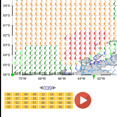
039
00
03
06
09
12
15
18
21
24
27
30
33
36
39
42
45
48
51
54
57
60
63
66
69
72
75
78
81
84
87
90
93