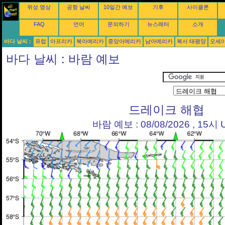
위성 영상
공항 날씨
10일간 예보
기후
사이클론
FAQ
언어
문의하기
뉴스레터
소개
바다 날씨 :
유럽
아프리카
북아메리카
중앙아메리카
남아메리카
북서 태평양
오세
바다 날씨 : 바람 예보
드레이크 해협
바람 예보 : 08/08/2026 , 15시 