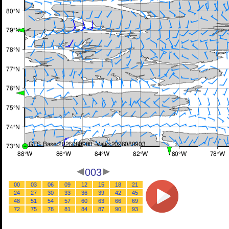
003
00
03
06
09
12
15
18
21
24
27
30
33
36
39
42
45
48
51
54
57
60
63
66
69
72
75
78
81
84
87
90
93