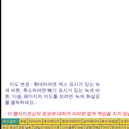
지도 변경 : 확대하려면 엑스 표시가 있는 녹
색 버튼, 축소하려면 빼기 표시가 있는 녹색 버
튼, 다음 페이지의 지도를 보려면 녹색 화살표
를 클릭하세요.
이 웹사이트상의 정보에 대하여 어떠한 법적 책임을 지지 않습
바다 날씨 :
유럽
아프리카
북아메리카
중앙아메리카
남아메리카
북서 태평양
오세
위성 영상
공항 날씨
10일간 예보
기후
사이클론
낙뢰
공항
FAQ
언어
문의하기