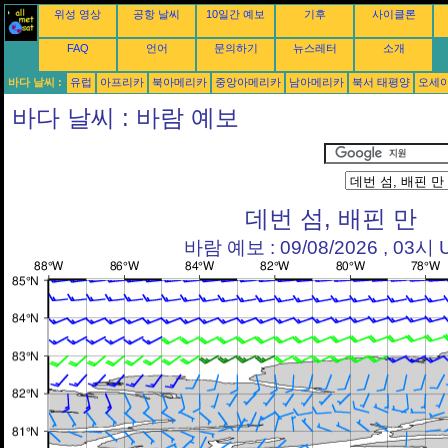
위성 영상
공항 날씨
10일간 예보
기후
사이클론
FAQ
언어
문의하기
뉴스레터
소개
바다 날씨 :
유럽
아프리카
북아메리카
중앙아메리카
남아메리카
북서 태평양
오세
바다 날씨 : 바람 예보
데번 섬, 배핀 만
바람 예보 : 09/08/2026 , 03시 