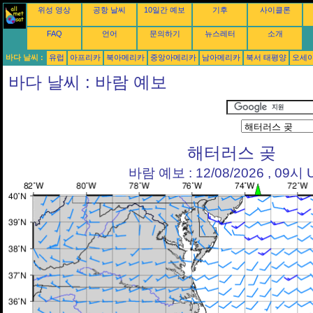
위성 영상
공항 날씨
10일간 예보
기후
사이클론
FAQ
언어
문의하기
뉴스레터
소개
바다 날씨 :
유럽
아프리카
북아메리카
중앙아메리카
남아메리카
북서 태평양
오세
바다 날씨 : 바람 예보
해터러스 곶
바람 예보 : 12/08/2026 , 09시 