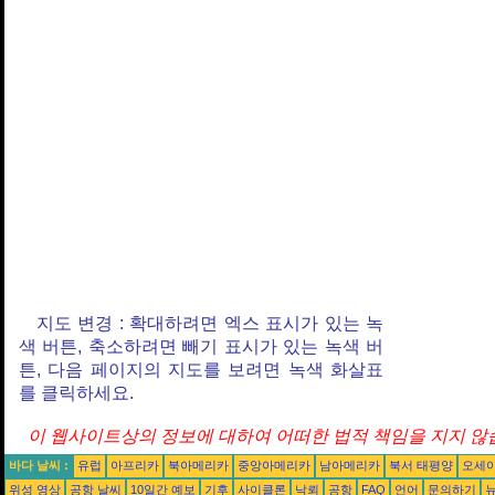
지도 변경 : 확대하려면 엑스 표시가 있는 녹
색 버튼, 축소하려면 빼기 표시가 있는 녹색 버
튼, 다음 페이지의 지도를 보려면 녹색 화살표
를 클릭하세요.
이 웹사이트상의 정보에 대하여 어떠한 법적 책임을 지지 않습
바다 날씨 :
유럽
아프리카
북아메리카
중앙아메리카
남아메리카
북서 태평양
오세
위성 영상
공항 날씨
10일간 예보
기후
사이클론
낙뢰
공항
FAQ
언어
문의하기