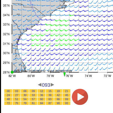
093
00
03
06
09
12
15
18
21
24
27
30
33
36
39
42
45
48
51
54
57
60
63
66
69
72
75
78
81
84
87
90
93