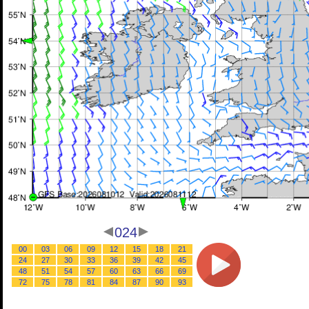
024
00
03
06
09
12
15
18
21
24
27
30
33
36
39
42
45
48
51
54
57
60
63
66
69
72
75
78
81
84
87
90
93