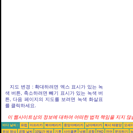
지도 변경 : 확대하려면 엑스 표시가 있는 녹
색 버튼, 축소하려면 빼기 표시가 있는 녹색 버
튼, 다음 페이지의 지도를 보려면 녹색 화살표
를 클릭하세요.
이 웹사이트상의 정보에 대하여 어떠한 법적 책임을 지지 않습
바다 날씨 :
유럽
아프리카
북아메리카
중앙아메리카
남아메리카
북서 태평양
오세
위성 영상
공항 날씨
10일간 예보
기후
사이클론
낙뢰
공항
FAQ
언어
문의하기