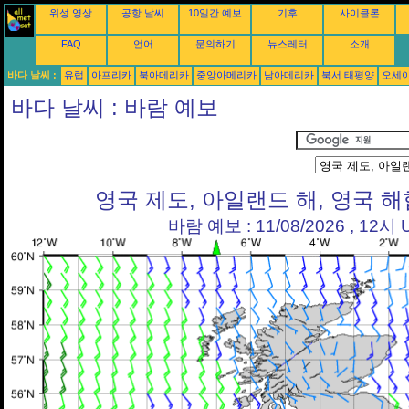
위성 영상
공항 날씨
10일간 예보
기후
사이클론
FAQ
언어
문의하기
뉴스레터
소개
바다 날씨 :
유럽
아프리카
북아메리카
중앙아메리카
남아메리카
북서 태평양
오세
바다 날씨 : 바람 예보
영국 제도, 아일랜드 해, 영국 해
바람 예보 : 11/08/2026 , 12시 