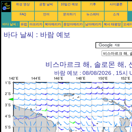
위성 영상
공항 날씨
10일간 예보
기후
사이클론
FAQ
언어
문의하기
뉴스레터
소개
바다 날씨 :
유럽
아프리카
북아메리카
중앙아메리카
남아메리카
북서 태평양
오세
바다 날씨 : 바람 예보
비스마르크 해, 솔로몬 해,
바람 예보 : 08/08/2026 , 15시 