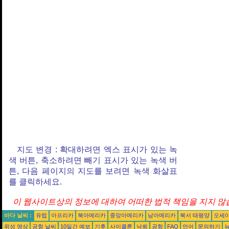
지도 변경 : 확대하려면 엑스 표시가 있는 녹
색 버튼, 축소하려면 빼기 표시가 있는 녹색 버
튼, 다음 페이지의 지도를 보려면 녹색 화살표
를 클릭하세요.
이 웹사이트상의 정보에 대하여 어떠한 법적 책임을 지지 않습
바다 날씨 :
유럽
아프리카
북아메리카
중앙아메리카
남아메리카
북서 태평양
오세
위성 영상
공항 날씨
10일간 예보
기후
사이클론
낙뢰
공항
FAQ
언어
문의하기