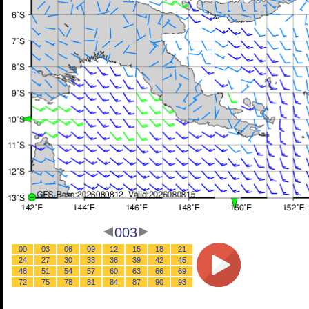
003
00
03
06
09
12
15
18
21
24
27
30
33
36
39
42
45
48
51
54
57
60
63
66
69
72
75
78
81
84
87
90
93