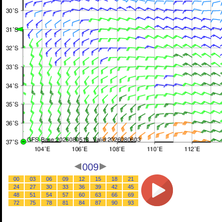
009
00
03
06
09
12
15
18
21
24
27
30
33
36
39
42
45
48
51
54
57
60
63
66
69
72
75
78
81
84
87
90
93