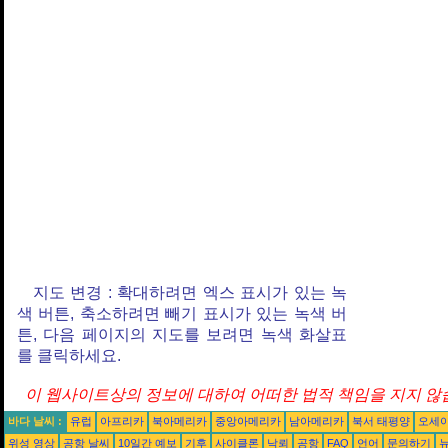
지도 변경 : 확대하려면 엑스 표시가 있는 녹
색 버튼, 축소하려면 빼기 표시가 있는 녹색 버
튼, 다음 페이지의 지도를 보려면 녹색 화살표
를 클릭하세요.
이 웹사이트상의 정보에 대하여 어떠한 법적 책임을 지지 않습
바다 날씨 :
유럽
아프리카
북아메리카
중앙아메리카
남아메리카
북서 태평양
오세
위성 영상
공항 날씨
10일간 예보
기후
사이클론
낙뢰
공항
FAQ
언어
문의하기