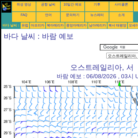
위성 영상
공항 날씨
10일간 예보
기후
사이클론
FAQ
언어
문의하기
뉴스레터
소개
바다 날씨 :
유럽
아프리카
북아메리카
중앙아메리카
남아메리카
북서 태평양
오세
바다 날씨 : 바람 예보
오스트레일리아, 서
바람 예보 : 06/08/2026 , 03시 