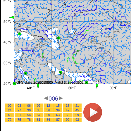
006
00
03
06
09
12
15
18
21
24
27
30
33
36
39
42
45
48
51
54
57
60
63
66
69
72
75
78
81
84
87
90
93