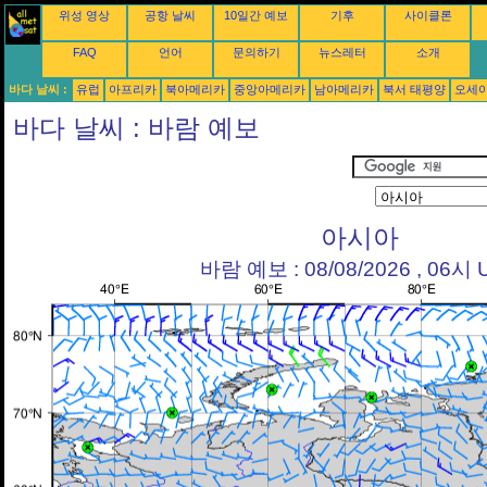
위성 영상
공항 날씨
10일간 예보
기후
사이클론
FAQ
언어
문의하기
뉴스레터
소개
바다 날씨 :
유럽
아프리카
북아메리카
중앙아메리카
남아메리카
북서 태평양
오세
바다 날씨 : 바람 예보
아시아
바람 예보 : 08/08/2026 , 06시 