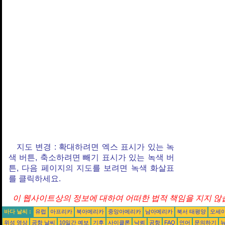
지도 변경 : 확대하려면 엑스 표시가 있는 녹
색 버튼, 축소하려면 빼기 표시가 있는 녹색 버
튼, 다음 페이지의 지도를 보려면 녹색 화살표
를 클릭하세요.
이 웹사이트상의 정보에 대하여 어떠한 법적 책임을 지지 않습
바다 날씨 :
유럽
아프리카
북아메리카
중앙아메리카
남아메리카
북서 태평양
오세
위성 영상
공항 날씨
10일간 예보
기후
사이클론
낙뢰
공항
FAQ
언어
문의하기