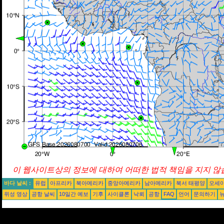
이 웹사이트상의 정보에 대하여 어떠한 법적 책임을 지지 않습
바다 날씨 :
유럽
아프리카
북아메리카
중앙아메리카
남아메리카
북서 태평양
오세
위성 영상
공항 날씨
10일간 예보
기후
사이클론
낙뢰
공항
FAQ
언어
문의하기