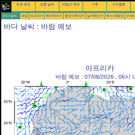
위성 영상
공항 날씨
10일간 예보
기후
사이클론
바다 날씨 :
유럽
아프리카
북아메리카
중앙아메리카
남아메리카
북서 태평양
오세
바다 날씨 : 바람 예보
아프리카
바람 예보 : 07/08/2026 , 06시 