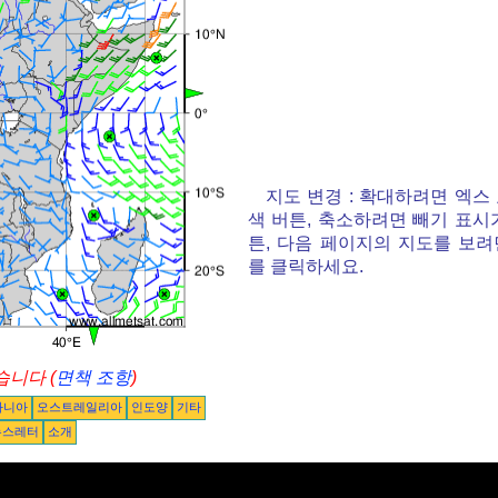
지도 변경 : 확대하려면 엑스
색 버튼, 축소하려면 빼기 표시
튼, 다음 페이지의 지도를 보려
를 클릭하세요.
니다 (
면책 조항
)
아니아
오스트레일리아
인도양
기타
뉴스레터
소개