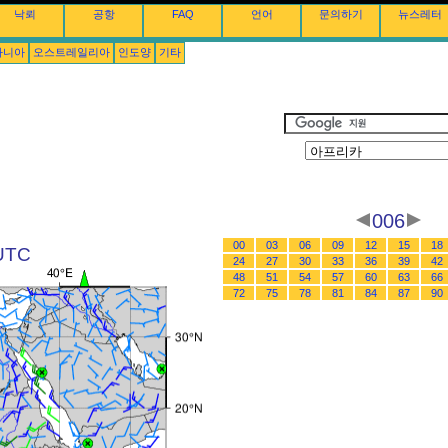
낙뢰
공항
FAQ
언어
문의하기
뉴스레터
아니아
오스트레일리아
인도양
기타
006
00
03
06
09
12
15
18
UTC
24
27
30
33
36
39
42
48
51
54
57
60
63
66
72
75
78
81
84
87
90