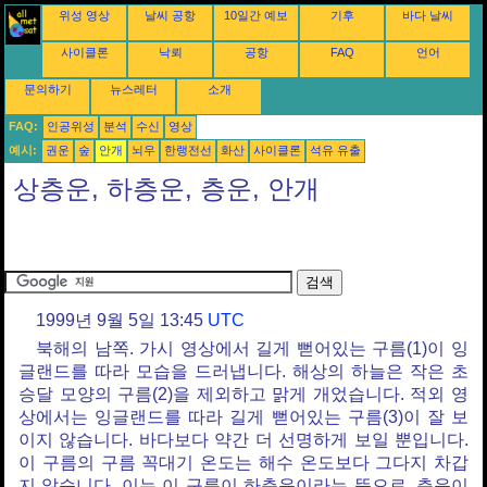
위성 영상
날씨 공항
10일간 예보
기후
바다 날씨
사이클론
낙뢰
공항
FAQ
언어
문의하기
뉴스레터
소개
FAQ:
인공위성
분석
수신
영상
예시:
권운
숲
안개
뇌우
한랭전선
화산
사이클론
석유 유출
상층운, 하층운, 층운, 안개
1999년 9월 5일 13:45
UTC
북해의 남쪽. 가시 영상에서 길게 뻗어있는 구름(1)이 잉
글랜드를 따라 모습을 드러냅니다. 해상의 하늘은 작은 초
승달 모양의 구름(2)을 제외하고 맑게 개었습니다. 적외 영
상에서는 잉글랜드를 따라 길게 뻗어있는 구름(3)이 잘 보
이지 않습니다. 바다보다 약간 더 선명하게 보일 뿐입니다.
이 구름의 구름 꼭대기 온도는 해수 온도보다 그다지 차갑
지 않습니다. 이는 이 구름이 하층운이라는 뜻으로, 층운이