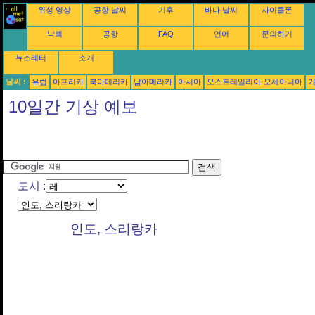
위성 영상
공항 날씨
기후
바다 날씨
사이클론
낙뢰
공항
FAQ
언어
문의하기
뉴스레터
소개
날씨 :
유럽
아프리카
북아메리카
남아메리카
아시아
오스트레일리아-오세아니아
10일간 기상 예보
도시 :
인도, 스리랑카