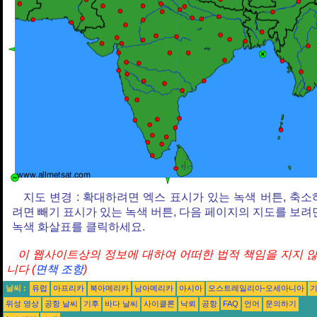
지도 변경 : 확대하려면 엑스 표시가 있는 녹색 버튼, 축소
려면 빼기 표시가 있는 녹색 버튼, 다음 페이지의 지도를 보려
녹색 화살표를 클릭하세요.
이 웹사이트상의 정보에 대하여 어떠한 법적 책임을 지지 
니다 (
면책 조항
)
날씨 :
유럽
아프리카
북아메리카
남아메리카
아시아
오스트레일리아-오세아니아
위성 영상
공항 날씨
기후
바다 날씨
사이클론
낙뢰
공항
FAQ
언어
문의하기