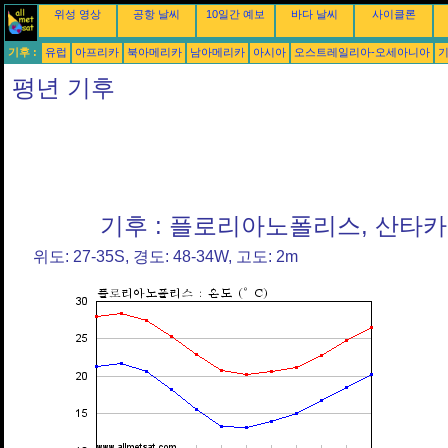
위성 영상
공항 날씨
10일간 예보
바다 날씨
사이클론
기후 :
유럽
아프리카
북아메리카
남아메리카
아시아
오스트레일리아-오세아니아
평년 기후
기후 : 플로리아노폴리스, 산타
위도: 27-35S, 경도: 48-34W, 고도: 2m