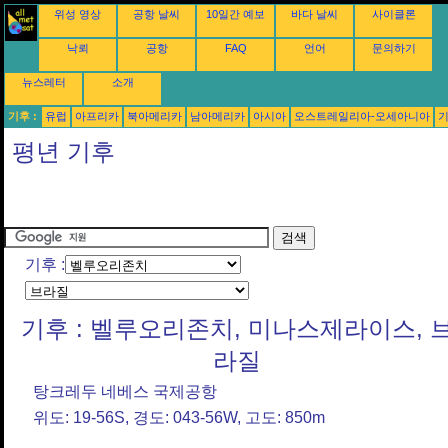
위성 영상
공항 날씨
10일간 예보
바다 날씨
사이클론
낙뢰
공항
FAQ
언어
문의하기
뉴스레터
소개
기후 :
유럽
아프리카
북아메리카
남아메리카
아시아
오스트레일리아-오세아니아
평년 기후
기후 :
기후 : 벨루오리존치, 미나스제라이스, 
라질
탕크레두 네베스 국제공항
위도: 19-56S, 경도: 043-56W, 고도: 850m