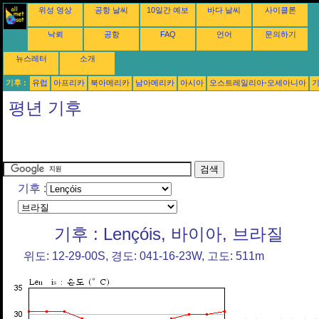
위성 영상
공항 날씨
10일간 예보
바다 날씨
사이클론
낙뢰
공항
FAQ
언어
문의하기
뉴스레터
소개
기후 :
유럽
아프리카
북아메리카
남아메리카
아시아
오스트레일리아-오세아니아
평년 기후
기후 :
기후 : Lençóis, 바이아, 브라질
위도: 12-29-00S, 경도: 041-16-23W, 고도: 511m